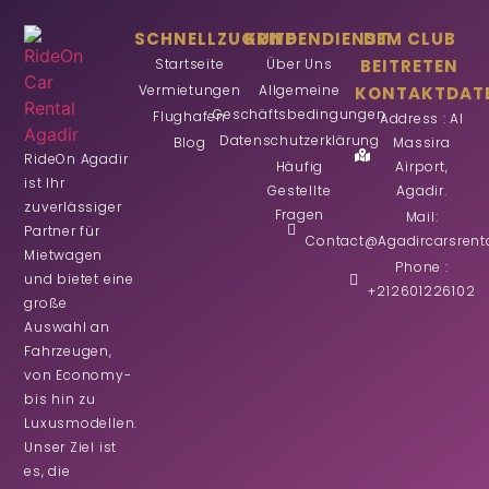
SCHNELLZUGRIFF
KUNDENDIENST
DEM CLUB
Startseite
Über Uns
BEITRETEN
Vermietungen
Allgemeine
KONTAKTDAT
Geschäftsbedingungen
Flughafen
Address : Al
Datenschutzerklärung
Blog
Massira
RideOn Agadir
Häufig
Airport,
ist Ihr
Gestellte
Agadir.
zuverlässiger
Fragen
Mail:
Partner für
Contact@agadircarsrent
Mietwagen
Phone :
und bietet eine
+212601226102
große
Auswahl an
Fahrzeugen,
von Economy-
bis hin zu
Luxusmodellen.
Unser Ziel ist
es, die