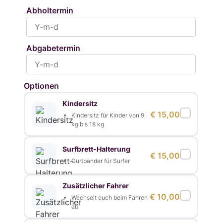
Abholtermin
Abgabetermin
Optionen
Kindersitz
€
15,00
Kindersitz für Kinder von 9
kg bis 18 kg
Surfbrett-Halterung
€
15,00
Gurtbänder für Surfer
Zusätzlicher Fahrer
€
10,00
Wechselt euch beim Fahren
ab