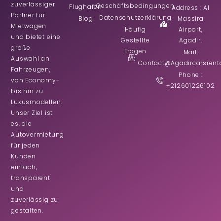
zuverlässiger
Geschäftsbedingungen
Flughafen
Address : Al
Partner für
Datenschutzerklärung
Blog
Massira
Mietwagen
Häufig
Airport,
und bietet eine
Gestellte
Agadir.
große
Fragen
Mail:
Auswahl an
Contact@agadircarsrent
Fahrzeugen,
Phone :
von Economy-
+212601226102
bis hin zu
Luxusmodellen.
Unser Ziel ist
es, die
Autovermietung
für jeden
Kunden
einfach,
transparent
und
zuverlässig zu
Arabic
gestalten.