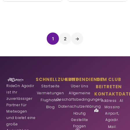
1
2
→
SCHNELLZUGRIFF
KUNDENDIENST
DEM CLUB
RideOn Agadir
Startseite
Über Uns
BEITRETEN
ist Ihr
Vermietungen
Allgemeine
KONTAKTDAT
zuverlässiger
Geschäftsbedingungen
Flughafen
Address : Al
Partner für
Datenschutzerklärung
Blog
Massira
Mietwagen
Häufig
Airport,
und bietet eine
Gestellte
Agadir.
große
Fragen
Mail: