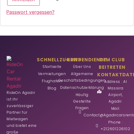
Passwort vergessen?
SCHNELLZUGRIFF
KUNDENDIENST
DEM CLUB
Startseite
Über Uns
BEITRETEN
Vermietungen
Allgemeine
KONTAKTDAT
Geschäftsbedingungen
Flughafen
Address : Al
Datenschutzerklärung
Blog
Massira
RideOn Agadir
Häufig
Airport,
ist Ihr
Gestellte
Agadir.
zuverlässiger
Fragen
Mail:
Partner für
Contact@agadircarsrent
Mietwagen
Phone :
und bietet eine
+212601226102
große