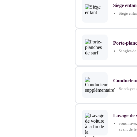
Siège enfan
Siège enfan
Porte-planc
Sangles de 
Conducteur
Se relayer 
Lavage de vo
vous n'ave
avant de le