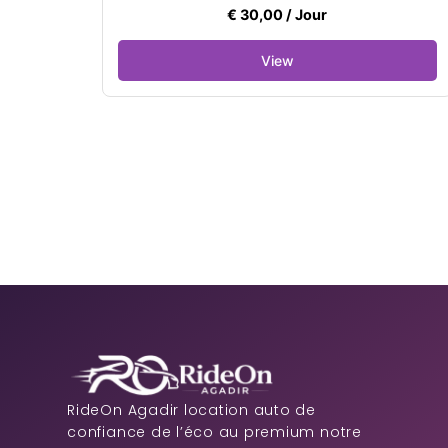
€
30,00
/ Jour
RideOn Agadir location auto de
confiance de l’éco au premium notre