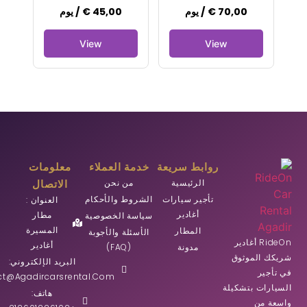
70,00
€
/ يوم
45,00
€
/ يوم
روابط سريعة
خدمة العملاء
معلومات
الرئيسية
من نحن
الاتصال
تأجير سيارات
الشروط والأحكام
العنوان :
أغادير
مطار
سياسة الخصوصية
المسيرة
المطار
الأسئلة والأجوبة
RideOn أغادير
أغادير
مدونة
(FAQ)
شريكك الموثوق
البريد الإلكتروني:
في تأجير
ct@agadircarsrental.com
السيارات بتشكيلة
هاتف:
واسعة من